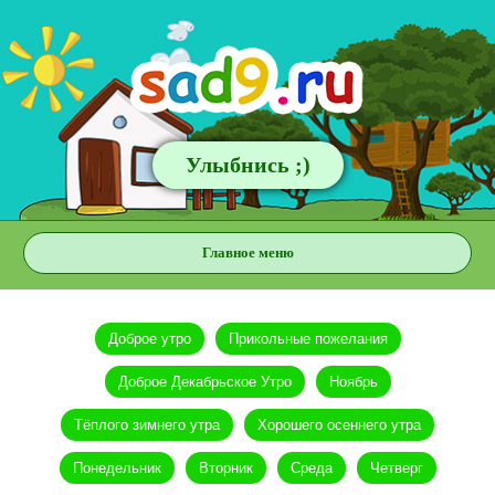
Улыбнись ;)
Главное меню
Доброе утро
Прикольные пожелания
Доброе Декабрьское Утро
Ноябрь
Тёплого зимнего утра
Хорошего осеннего утра
Понедельник
Вторник
Среда
Четверг