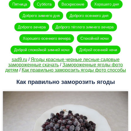
Пятница
Суббота
Воскресение
Хорошего дня
Доброго зимнего дня
Доброго осеннего дня
Доброго вечера
Доброго тёплого зимнего вечера
Хорошего осеннего вечера
Спокойной ночи
Доброй спокойной зимней ночи
Доброй осенней ночи
sad9.ru
/
Ягоды красные черные лесные садовые
замороженные скачать
/
Замороженные ягоды фото
детям
/
Как правильно заморозить ягоды фото способы
Как правильно заморозить ягоды