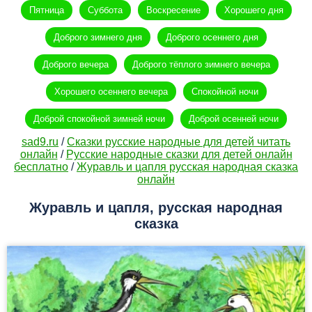
Пятница
Суббота
Воскресение
Хорошего дня
Доброго зимнего дня
Доброго осеннего дня
Доброго вечера
Доброго тёплого зимнего вечера
Хорошего осеннего вечера
Спокойной ночи
Доброй спокойной зимней ночи
Доброй осенней ночи
sad9.ru
/
Сказки русские народные для детей читать
онлайн
/
Русские народные сказки для детей онлайн
бесплатно
/
Журавль и цапля русская народная сказка
онлайн
Журавль и цапля, русская народная
сказка