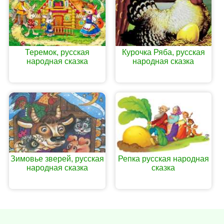
Теремок, русская
Курочка Ряба, русская
народная сказка
народная сказка
Зимовье зверей, русская
Репка русская народная
народная сказка
сказка