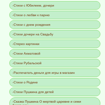
Стихи с Юбилеем, дочери
Стихи о любви к парню
Стихи с днем рождения
Стихи дочери на Свадьбу
Стерео картинки
Стихи Ахматовой
Стихи Рубальской
Распечатать деньги для игры в магазин
Стихи о Родине
Стихи Пушкина для детей
Сказка Пушкина О мертвой царевне и семи