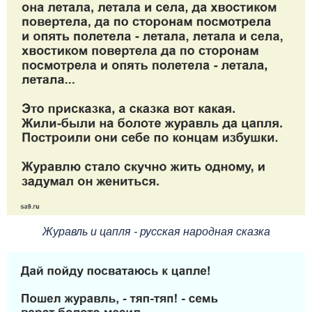
Журавль и цапля - русская народная сказка