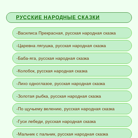
РУССКИЕ НАРОДНЫЕ СКАЗКИ
Василиса Прекрасная, русская народная сказка
Царевна лягушка, русская народная сказка
Баба-яга, русская народная сказка
Колобок, русская народная сказка
Лихо одноглазое, русская народная сказка
Золотая рыбка, русская народная сказка
По щучьему велению, русская народная сказка
Гуси лебеди, русская народная сказка
Мальчик с пальчик, русская народная сказка