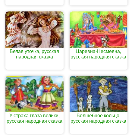
Белая уточка, русская
Царевна-Несмеяна,
народная сказка
русская народная сказка
У страха глаза велики,
Волшебное кольцо,
русская народная сказка
русская народная сказка