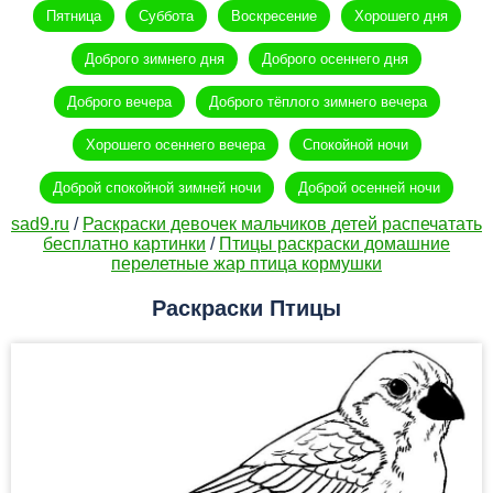
Пятница
Суббота
Воскресение
Хорошего дня
Доброго зимнего дня
Доброго осеннего дня
Доброго вечера
Доброго тёплого зимнего вечера
Хорошего осеннего вечера
Спокойной ночи
Доброй спокойной зимней ночи
Доброй осенней ночи
sad9.ru
/
Раскраски девочек мальчиков детей распечатать
бесплатно картинки
/
Птицы раскраски домашние
перелетные жар птица кормушки
Раскраски Птицы