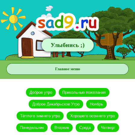
Улыбнись ;)
Главное меню
Доброе утро
Прикольные пожелания
Доброе Декабрьское Утро
Ноябрь
Тёплого зимнего утра
Хорошего осеннего утра
Понедельник
Вторник
Среда
Четверг