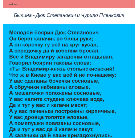
Былина - Дюк Степанович и Чурило Пленкович