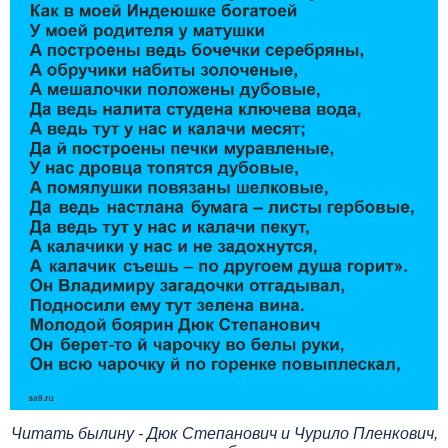
Читать былину - Дюк Степанович и Чурило Пленкович,