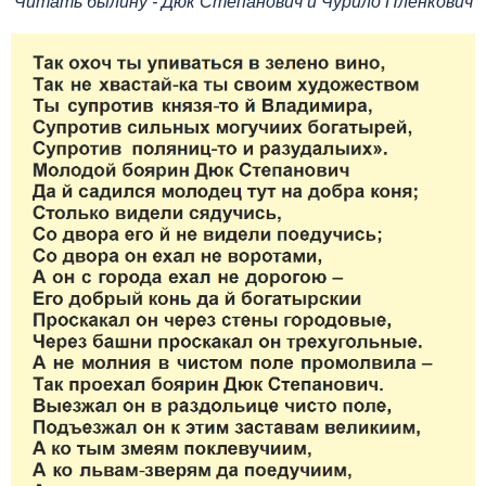
Читать былину - Дюк Степанович и Чурило Пленкович