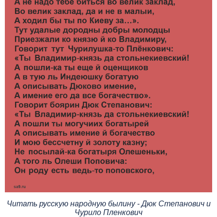
Читать русскую народную былину - Дюк Степанович и
Чурило Пленкович