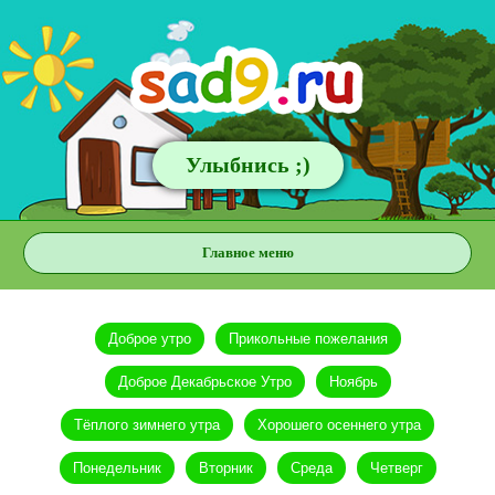
Улыбнись ;)
Главное меню
Доброе утро
Прикольные пожелания
Доброе Декабрьское Утро
Ноябрь
Тёплого зимнего утра
Хорошего осеннего утра
Понедельник
Вторник
Среда
Четверг