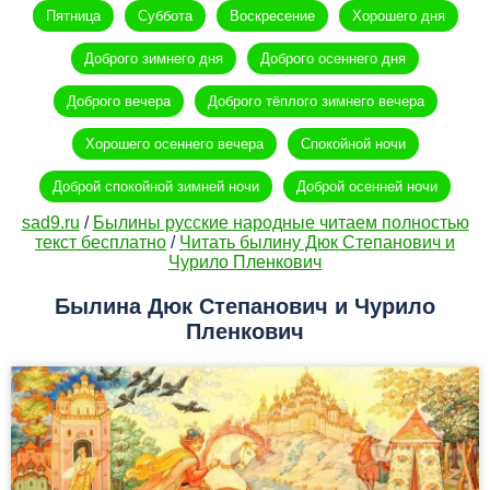
Пятница
Суббота
Воскресение
Хорошего дня
Доброго зимнего дня
Доброго осеннего дня
Доброго вечера
Доброго тёплого зимнего вечера
Хорошего осеннего вечера
Спокойной ночи
Доброй спокойной зимней ночи
Доброй осенней ночи
sad9.ru
/
Былины русские народные читаем полностью
текст бесплатно
/
Читать былину Дюк Степанович и
Чурило Пленкович
Былина Дюк Степанович и Чурило
Пленкович