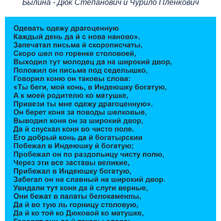
Былина - Дюк Степанович и Чурило Пленкович